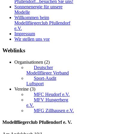
Pfullendorf...besuchen Sie uns!
Sonnenenergie für unsere
Modelle
Willkommen beim
Modellfliegerclub Pfullendorf
e.V.
Impressum
Wir stellen uns vor
Weblinks
Organisationen
(2)
Deutscher
Modellflieger Verband
Sport-Audit
Luftsport
Vereine
(3)
MFC Heudorf e.V.
MFV Hungerberg
e.V.
MFG Zillhausen e.V.
Modellfliegerclub Pfullendorf e. V.