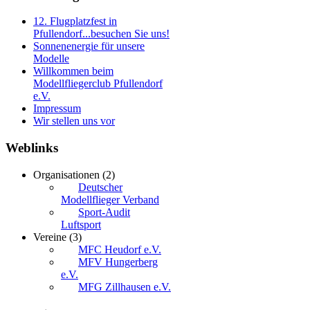
12. Flugplatzfest in
Pfullendorf...besuchen Sie uns!
Sonnenenergie für unsere
Modelle
Willkommen beim
Modellfliegerclub Pfullendorf
e.V.
Impressum
Wir stellen uns vor
Weblinks
Organisationen
(2)
Deutscher
Modellflieger Verband
Sport-Audit
Luftsport
Vereine
(3)
MFC Heudorf e.V.
MFV Hungerberg
e.V.
MFG Zillhausen e.V.